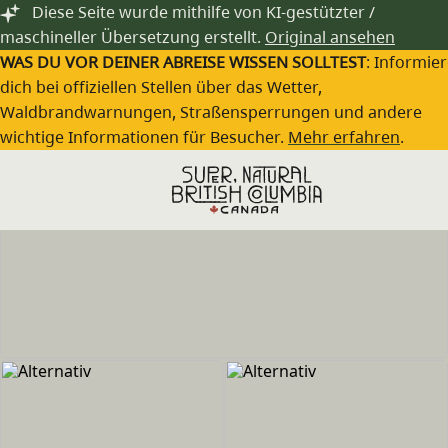
Zum Hauptinhalt springen
Diese Seite wurde mithilfe von KI-gestützter /
maschineller Übersetzung erstellt.
Original ansehen
WAS DU VOR DEINER ABREISE WISSEN SOLLTEST
: Informie
dich bei offiziellen Stellen über das Wetter,
Waldbrandwarnungen, Straßensperrungen und andere
wichtige Informationen für Besucher.
Mehr erfahren
.