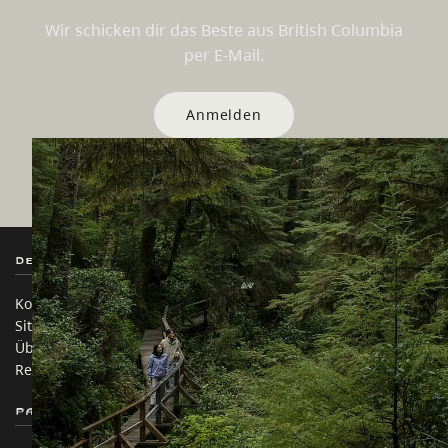
Wir schicken dir das Beste aus British Columbia
per E-Mail.
Anmelden
Destination BC
Unsere Websites
Kontakt
Reisebranche
Sitemap
Medien
Über uns
Unternehmen
Rechtliches & Richtlinien
简体中文 – China
Partnerseiten
Auf dieser Website