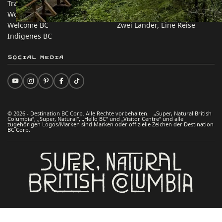
Trade & Invest BC
Reisevorschläge
Work BC
Praktische Tipps
Welcome BC
Zwei Länder, Eine Reise
Indigenes BC
Social Media
© 2026 - Destination BC Corp. Alle Rechte vorbehalten. „Super, Natural British
Columbia“, „Super, Natural“, „Hello BC“ und „Visitor Centre“ und alle
zugehörigen Logos/Marken sind Marken oder offizielle Zeichen der Destination
BC Corp.