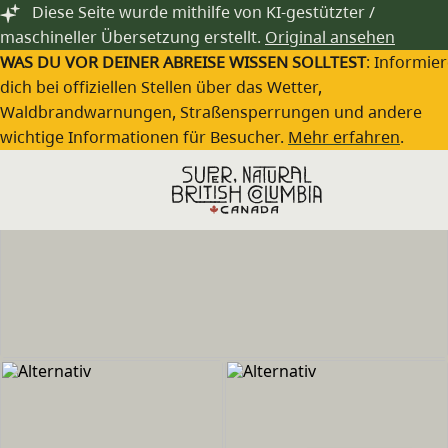
Zum Hauptinhalt springen
Diese Seite wurde mithilfe von KI-gestützter /
maschineller Übersetzung erstellt.
Original ansehen
WAS DU VOR DEINER ABREISE WISSEN SOLLTEST
: Informie
dich bei offiziellen Stellen über das Wetter,
Waldbrandwarnungen, Straßensperrungen und andere
wichtige Informationen für Besucher.
Mehr erfahren
.