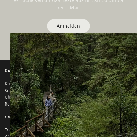
Wir schicken dir das Beste aus British Columbia
per E-Mail.
Anmelden
Destination BC
Unsere Websites
Kontakt
Reisebranche
Sitemap
Medien
Über uns
Unternehmen
Rechtliches & Richtlinien
简体中文 – China
Partnerseiten
Auf dieser Website
Trade & Invest BC
Reisevorschläge
Work BC
Praktische Tipps