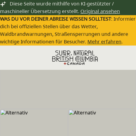
Zum Hauptinhalt springen
Diese Seite wurde mithilfe von KI-gestützter /
maschineller Übersetzung erstellt.
Original ansehen
WAS DU VOR DEINER ABREISE WISSEN SOLLTEST
: Informie
dich bei offiziellen Stellen über das Wetter,
Waldbrandwarnungen, Straßensperrungen und andere
wichtige Informationen für Besucher.
Mehr erfahren
.