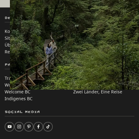
Destination BC
Unsere Websites
Kontakt
Reisebranche
Sitemap
Medien
Über uns
Unternehmen
Rechtliches & Richtlinien
简体中文 – China
Partnerseiten
Auf dieser Website
Trade & Invest BC
Reisevorschläge
Work BC
Praktische Tipps
Welcome BC
Zwei Länder, Eine Reise
Indigenes BC
Social Media