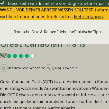
Zum Hauptinhalt springen
Diese Seite wurde mithilfe von KI-gestützter / masch
WAS DU VOR DEINER ABREISE WISSEN SOLLTEST
: Inform
wichtige Informationen für Besucher.
Mehr erfahren
.
Ikonische Orte & Routen
Erlebnisse
Praktische Tipps
Great Canadian Trails
Besuche die Webseite
(866) 305-2257
Great Canadian Trails (GCT) ist auf Aktivurlaube in Kana
eine stetig wachsende Auswahl an innovativen Wander
Die GCT-Reiserouten umfassen sowohl geführte als auch
durch einige der inspirierendsten Landschaften des La
durch atemberaubende Nationalparks.