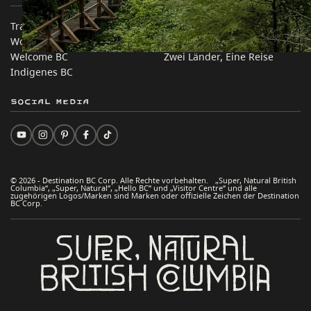
Trade & Invest BC
Reisevorschläge
Work BC
Praktische Tipps
Welcome BC
Zwei Länder, Eine Reise
Indigenes BC
Social Media
© 2026 - Destination BC Corp. Alle Rechte vorbehalten. „Super, Natural British
Columbia“, „Super, Natural“, „Hello BC“ und „Visitor Centre“ und alle
zugehörigen Logos/Marken sind Marken oder offizielle Zeichen der Destination
BC Corp.