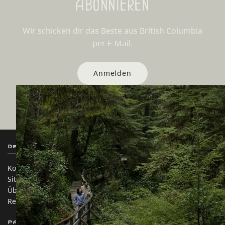
Abonnieren
Wir schicken dir das Beste aus British Columbia
per E-Mail.
Anmelden
Destination BC
Unsere Websites
Kontakt
Reisebranche
Sitemap
Medien
Über uns
Unternehmen
Rechtliches & Richtlinien
简体中文 – China
Partnerseiten
Auf dieser Website