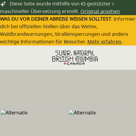
Zum Hauptinhalt springen
Diese Seite wurde mithilfe von KI-gestützter /
maschineller Übersetzung erstellt.
Original ansehen
WAS DU VOR DEINER ABREISE WISSEN SOLLTEST
: Informie
dich bei offiziellen Stellen über das Wetter,
Waldbrandwarnungen, Straßensperrungen und andere
wichtige Informationen für Besucher.
Mehr erfahren
.