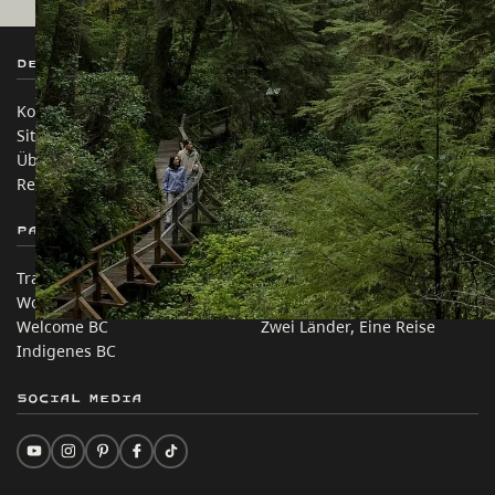
Destination BC
Unsere Websites
Kontakt
Reisebranche
Sitemap
Medien
Über uns
Unternehmen
Rechtliches & Richtlinien
简体中文 – China
Partnerseiten
Auf dieser Website
Trade & Invest BC
Reisevorschläge
Work BC
Praktische Tipps
Welcome BC
Zwei Länder, Eine Reise
Indigenes BC
Social Media