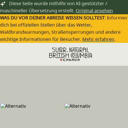
Zum Hauptinhalt springen
Diese Seite wurde mithilfe von KI-gestützter /
maschineller Übersetzung erstellt.
Original ansehen
WAS DU VOR DEINER ABREISE WISSEN SOLLTEST
: Informie
dich bei offiziellen Stellen über das Wetter,
Waldbrandwarnungen, Straßensperrungen und andere
wichtige Informationen für Besucher.
Mehr erfahren
.