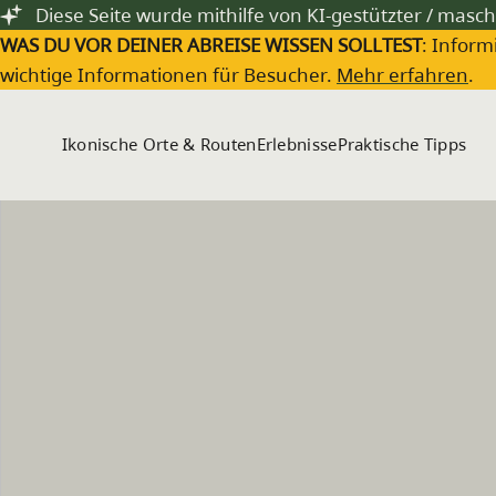
Zum Hauptinhalt springen
Diese Seite wurde mithilfe von KI-gestützter / masch
WAS DU VOR DEINER ABREISE WISSEN SOLLTEST
: Inform
wichtige Informationen für Besucher.
Mehr erfahren
.
Ikonische Orte & Routen
Erlebnisse
Praktische Tipps