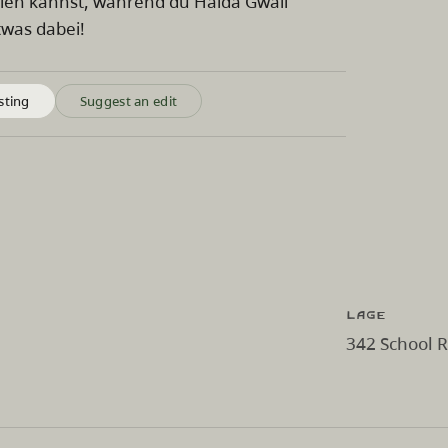
hlen kannst, während du Haida Gwaii
twas dabei!
sting
Suggest an edit
Lage
342 School R