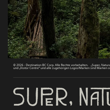
Kontakt
Reisebran
Sitemap
Medien
Über uns
Unterneh
Rechtliches & Richtlinien
简体中
© 2026 - Destination BC Corp. Alle Rechte vorbehalten. „Super, Natural
und „Visitor Centre“ und alle zugehörigen Logos/Marken sind Marken od