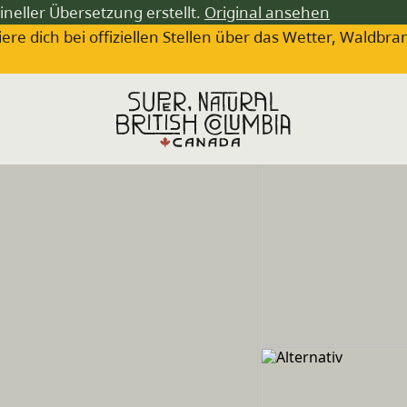
ineller Übersetzung erstellt.
Original ansehen
iere dich bei offiziellen Stellen über das Wetter, Wa