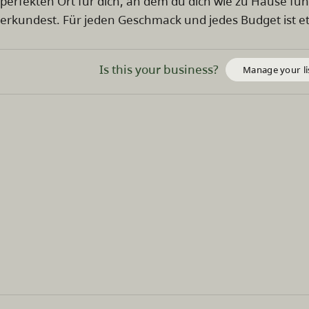
perfekten Ort für dich, an dem du dich wie zu Hause fü
erkundest. Für jeden Geschmack und jedes Budget ist e
Is this your business?
Manage your li