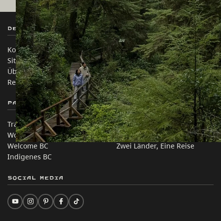
Destination BC
Unsere Websites
Kontakt
Reisebranche
Sitemap
Medien
Über uns
Unternehmen
Rechtliches & Richtlinien
简体中文 – China
Partnerseiten
Auf dieser Website
Trade & Invest BC
Reisevorschläge
Work BC
Praktische Tipps
Welcome BC
Zwei Länder, Eine Reise
Indigenes BC
Social Media