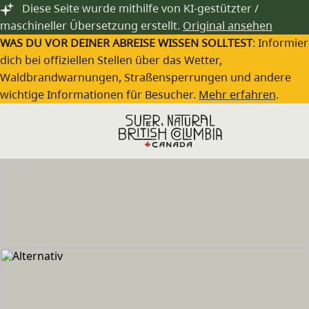
Zum Hauptinhalt springen
Diese Seite wurde mithilfe von KI-gestützter /
maschineller Übersetzung erstellt.
Original ansehen
WAS DU VOR DEINER ABREISE WISSEN SOLLTEST
: Informie
dich bei offiziellen Stellen über das Wetter,
Waldbrandwarnungen, Straßensperrungen und andere
wichtige Informationen für Besucher.
Mehr erfahren
.