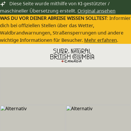
Zum Hauptinhalt springen
Diese Seite wurde mithilfe von KI-gestützter /
maschineller Übersetzung erstellt.
Original ansehen
WAS DU VOR DEINER ABREISE WISSEN SOLLTEST
: Informie
dich bei offiziellen Stellen über das Wetter,
Waldbrandwarnungen, Straßensperrungen und andere
wichtige Informationen für Besucher.
Mehr erfahren
.