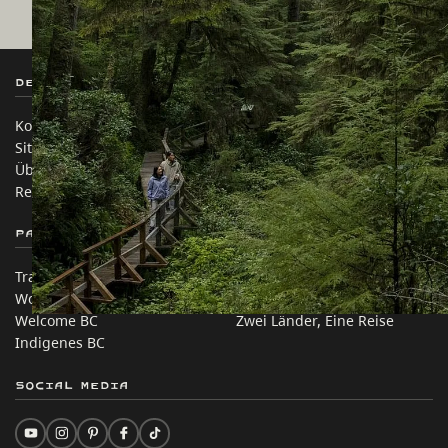
Destination BC
Unsere Websites
Kontakt
Reisebranche
Sitemap
Medien
Über uns
Unternehmen
Rechtliches & Richtlinien
简体中文 – China
Partnerseiten
Auf dieser Website
Trade & Invest BC
Reisevorschläge
Work BC
Praktische Tipps
Welcome BC
Zwei Länder, Eine Reise
Indigenes BC
Social Media