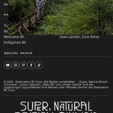
Rechtliches & Richtlinien
简体中文 – China
Partnerseiten
Auf dieser Website
Trade & Invest BC
Reisevorschläge
Work BC
Praktische Tipps
Welcome BC
Zwei Länder, Eine Reise
Indigenes BC
Social Media
© 2026 - Destination BC Corp. Alle Rechte vorbehalten. „Super, Natural British
Columbia“, „Super, Natural“, „Hello BC“ und „Visitor Centre“ und alle
zugehörigen Logos/Marken sind Marken oder offizielle Zeichen der Destination
BC Corp.