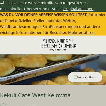
Zum Hauptinhalt springen
Diese Seite wurde mithilfe von KI-gestützter /
maschineller Übersetzung erstellt.
Original ansehen
WAS DU VOR DEINER ABREISE WISSEN SOLLTEST
: Informie
dich bei offiziellen Stellen über das Wetter,
Waldbrandwarnungen, Straßensperrungen und andere
wichtige Informationen für Besucher.
Mehr erfahren
.
Galerie öffnen
Kekuli Café West Kelowna