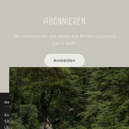
Abonnieren
Wir schicken dir das Beste aus British Columbia
per E-Mail.
Anmelden
Destination BC
Unsere Websites
Kontakt
Reisebranche
Sitemap
Medien
Über uns
Unternehmen