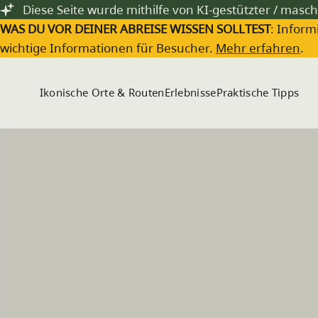
Zum Hauptinhalt springen
Diese Seite wurde mithilfe von KI-gestützter / masch
WAS DU VOR DEINER ABREISE WISSEN SOLLTEST
: Inform
wichtige Informationen für Besucher.
Mehr erfahren
.
Ikonische Orte & Routen
Erlebnisse
Praktische Tipps