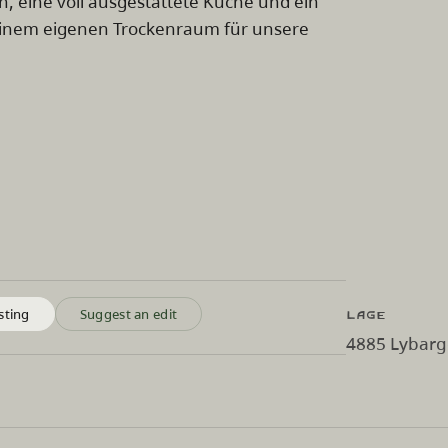
 eine voll ausgestattete Küche und ein
 einem eigenen Trockenraum für unsere
Lage
sting
Suggest an edit
4885 Lybarge