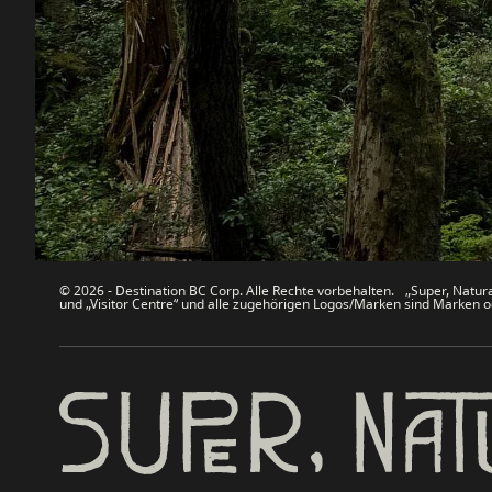
Kontakt
Reisebran
Sitemap
Medien
Über uns
Unterneh
Rechtliches & Richtlinien
简体中
© 2026 - Destination BC Corp. Alle Rechte vorbehalten. „Super, Natural
und „Visitor Centre“ und alle zugehörigen Logos/Marken sind Marken od