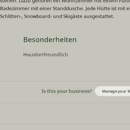
stehen. Dazu gehören ein Wohnzimmer mit einem Futon,
Badezimmer mit einer Standdusche. Jede Hütte ist mit
Schlitten-, Snowboard- und Skigäste ausgestattet.
Besonderheiten
Haustierfreundlich
Is this your business?
Manage your li