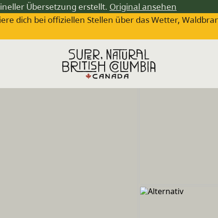
ineller Übersetzung erstellt.
Original ansehen
iere dich bei offiziellen Stellen über das Wetter, Wa