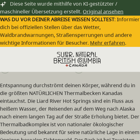
Zum Hauptinhalt springen
Diese Seite wurde mithilfe von KI-gestützter /
maschineller Übersetzung erstellt.
Original ansehen
WAS DU VOR DEINER ABREISE WISSEN SOLLTEST
: Informie
dich bei offiziellen Stellen über das Wetter,
Waldbrandwarnungen, Straßensperrungen und andere
Liard River Hot Springs Provincial Park
wichtige Informationen für Besucher.
Mehr erfahren
.
Besuche die Webseite
+1 250 422 3003
Entspannung durchströmt deinen Körper, während du in
die größten NATÜRLICHEN Thermalbecken Kanadas
eintauchst. Die Liard River Hot Springs sind ein Fluss aus
heißem Wasser, der Reisenden auf dem Weg nach Alaska
nach einem langen Tag auf der Straße Erholung bietet. Der
Thermalbadkomplex ist von nationaler ökologischer
Bedeutung und bekannt für seine natürliche Lage in einem
üppigen borealen Fichtenwald. Der Park ist bei Touristen