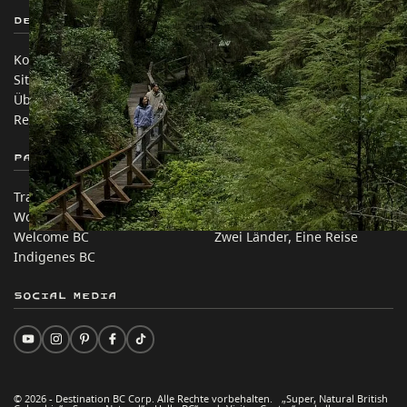
Destination BC
Unsere Websites
Kontakt
Reisebranche
Sitemap
Medien
Über uns
Unternehmen
Rechtliches & Richtlinien
简体中文 – China
Partnerseiten
Auf dieser Website
Trade & Invest BC
Reisevorschläge
Work BC
Praktische Tipps
Welcome BC
Zwei Länder, Eine Reise
Indigenes BC
Social Media
© 2026 - Destination BC Corp. Alle Rechte vorbehalten. „Super, Natural British