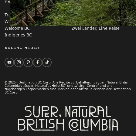
Partnerseiten
Auf dieser Website
Trade & Invest BC
Reisevorschläge
Work BC
Praktische Tipps
Welcome BC
Zwei Länder, Eine Reise
Indigenes BC
Social Media
© 2026 - Destination BC Corp. Alle Rechte vorbehalten. „Super, Natural British
Columbia“, „Super, Natural“, „Hello BC“ und „Visitor Centre“ und alle
zugehörigen Logos/Marken sind Marken oder offizielle Zeichen der Destination
BC Corp.