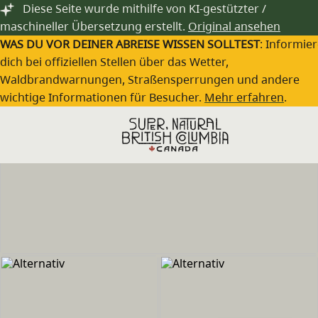
Zum Hauptinhalt springen
Diese Seite wurde mithilfe von KI-gestützter /
maschineller Übersetzung erstellt.
Original ansehen
WAS DU VOR DEINER ABREISE WISSEN SOLLTEST
: Informie
dich bei offiziellen Stellen über das Wetter,
Waldbrandwarnungen, Straßensperrungen und andere
wichtige Informationen für Besucher.
Mehr erfahren
.