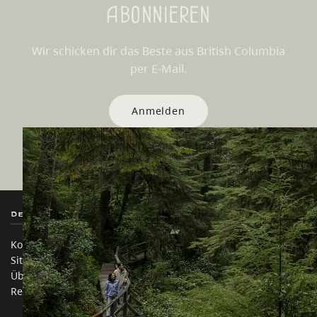
Abonnieren
Wir schicken dir das Beste aus British Columbia
per E-Mail.
Anmelden
Destination BC
Unsere Websites
Kontakt
Reisebranche
Sitemap
Medien
Über uns
Unternehmen
Rechtliches & Richtlinien
简体中文 – China