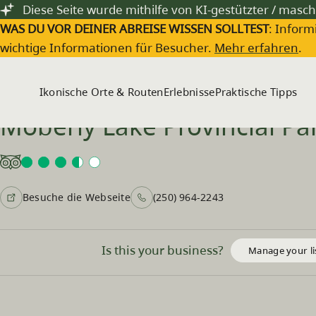
Zum Hauptinhalt springen
Diese Seite wurde mithilfe von KI-gestützter / masch
WAS DU VOR DEINER ABREISE WISSEN SOLLTEST
: Inform
wichtige Informationen für Besucher.
Mehr erfahren
.
Ikonische Orte & Routen
Erlebnisse
Praktische Tipps
Moberly Lake Provincial Pa
Besuche die Webseite
(250) 964-2243
Is this your business?
Manage your li