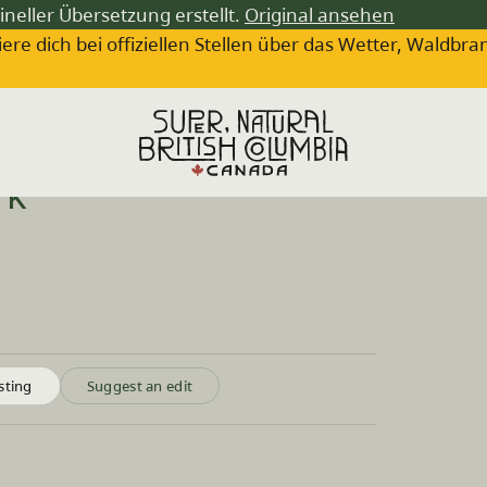
ineller Übersetzung erstellt.
Original ansehen
iere dich bei offiziellen Stellen über das Wetter, Wa
rk
sting
Suggest an edit