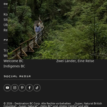
Destination BC
Unsere Websites
Kontakt
Reisebranche
Sitemap
Medien
Über uns
Unternehmen
Rechtliches & Richtlinien
简体中文 – China
Partnerseiten
Auf dieser Website
Trade & Invest BC
Reisevorschläge
Work BC
Praktische Tipps
Welcome BC
Zwei Länder, Eine Reise
Indigenes BC
Social Media
© 2026 - Destination BC Corp. Alle Rechte vorbehalten. „Super, Natural British
Columbia“, „Super, Natural“, „Hello BC“ und „Visitor Centre“ und alle