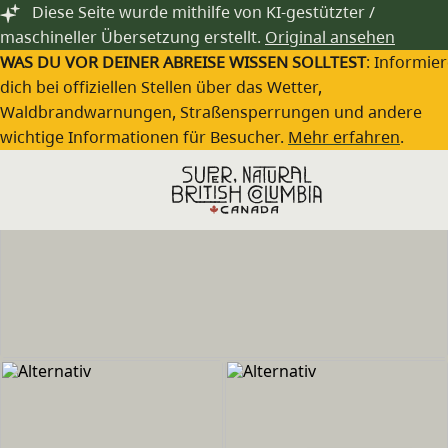
Zum Hauptinhalt springen
Diese Seite wurde mithilfe von KI-gestützter /
maschineller Übersetzung erstellt.
Original ansehen
WAS DU VOR DEINER ABREISE WISSEN SOLLTEST
: Informie
dich bei offiziellen Stellen über das Wetter,
Waldbrandwarnungen, Straßensperrungen und andere
wichtige Informationen für Besucher.
Mehr erfahren
.