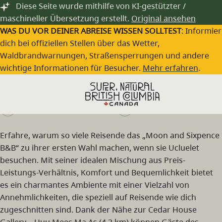
Zum Hauptinhalt springen
Diese Seite wurde mithilfe von KI-gestützter /
maschineller Übersetzung erstellt.
Original ansehen
WAS DU VOR DEINER ABREISE WISSEN SOLLTEST
: Informie
dich bei offiziellen Stellen über das Wetter,
Waldbrandwarnungen, Straßensperrungen und andere
Moon and Sixpence B&B
wichtige Informationen für Besucher.
Mehr erfahren
.
Besuche die Webseite
(250) 726-7268
Erfahre, warum so viele Reisende das „Moon and Sixpence
B&B“ zu ihrer ersten Wahl machen, wenn sie Ucluelet
besuchen. Mit seiner idealen Mischung aus Preis-
Leistungs-Verhältnis, Komfort und Bequemlichkeit bietet
es ein charmantes Ambiente mit einer Vielzahl von
Annehmlichkeiten, die speziell auf Reisende wie dich
zugeschnitten sind. Dank der Nähe zur Cedar House
Gallery – Huu Mees Ma As (4,3 km) können Gäste des