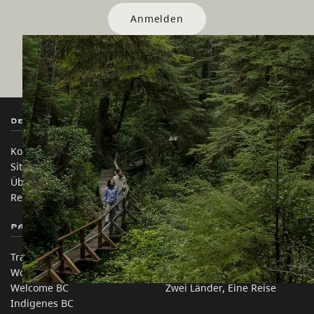
Anmelden
Destination BC
Unsere Websites
Kontakt
Reisebranche
Sitemap
Medien
Über uns
Unternehmen
Rechtliches & Richtlinien
简体中文 – China
Partnerseiten
Auf dieser Website
Trade & Invest BC
Reisevorschläge
Work BC
Praktische Tipps
Welcome BC
Zwei Länder, Eine Reise
Indigenes BC