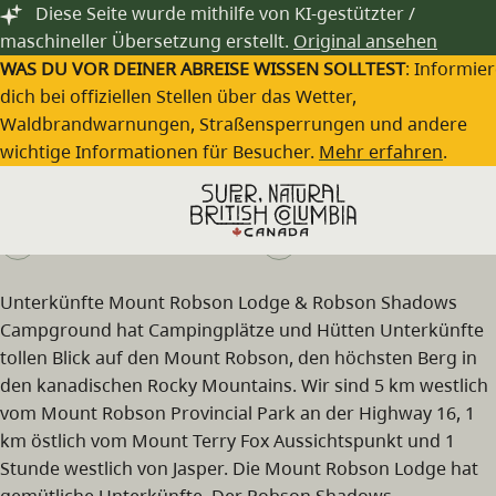
Zum Hauptinhalt springen
Diese Seite wurde mithilfe von KI-gestützter /
maschineller Übersetzung erstellt.
Original ansehen
WAS DU VOR DEINER ABREISE WISSEN SOLLTEST
: Informie
dich bei offiziellen Stellen über das Wetter,
Waldbrandwarnungen, Straßensperrungen und andere
Mount Robson Lodge
wichtige Informationen für Besucher.
Mehr erfahren
.
Besuche die Webseite
(250) 566-4821
Unterkünfte Mount Robson Lodge & Robson Shadows
Campground hat Campingplätze und Hütten Unterkünfte
tollen Blick auf den Mount Robson, den höchsten Berg in
den kanadischen Rocky Mountains. Wir sind 5 km westlich
vom Mount Robson Provincial Park an der Highway 16, 1
km östlich vom Mount Terry Fox Aussichtspunkt und 1
Stunde westlich von Jasper. Die Mount Robson Lodge hat
gemütliche Unterkünfte. Der Robson Shadows