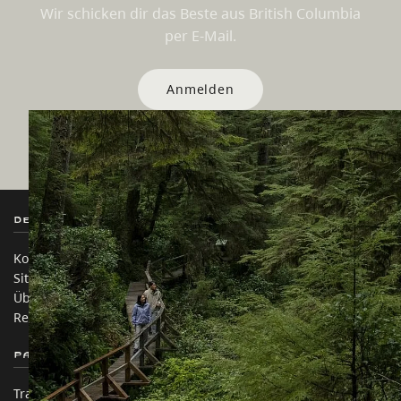
Wir schicken dir das Beste aus British Columbia
per E-Mail.
Anmelden
Destination BC
Unsere Websites
Kontakt
Reisebranche
Sitemap
Medien
Über uns
Unternehmen
Rechtliches & Richtlinien
简体中文 – China
Partnerseiten
Auf dieser Website
Trade & Invest BC
Reisevorschläge