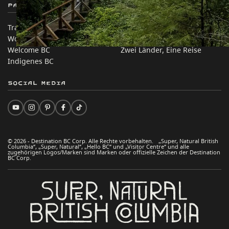
Partnerseiten
Auf dieser Website
Trade & Invest BC
Reisevorschläge
Work BC
Praktische Tipps
Welcome BC
Zwei Länder, Eine Reise
Indigenes BC
Social Media
© 2026 - Destination BC Corp. Alle Rechte vorbehalten. „Super, Natural British
Columbia“, „Super, Natural“, „Hello BC“ und „Visitor Centre“ und alle
zugehörigen Logos/Marken sind Marken oder offizielle Zeichen der Destination
BC Corp.