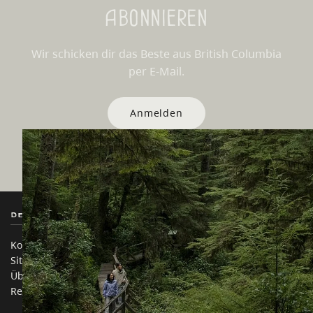
Abonnieren
Wir schicken dir das Beste aus British Columbia
per E-Mail.
Anmelden
Destination BC
Unsere Websites
Kontakt
Reisebranche
Sitemap
Medien
Über uns
Unternehmen
Rechtliches & Richtlinien
简体中文 – China