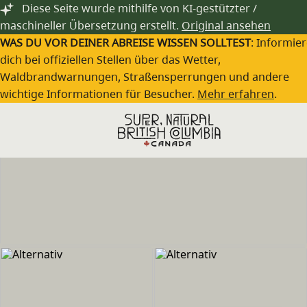
Zum Hauptinhalt springen
Diese Seite wurde mithilfe von KI-gestützter /
maschineller Übersetzung erstellt.
Original ansehen
WAS DU VOR DEINER ABREISE WISSEN SOLLTEST
: Informie
dich bei offiziellen Stellen über das Wetter,
Waldbrandwarnungen, Straßensperrungen und andere
wichtige Informationen für Besucher.
Mehr erfahren
.