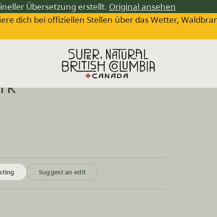
ineller Übersetzung erstellt.
Original ansehen
iere dich bei offiziellen Stellen über das Wetter, Wa
rk
sting
Suggest an edit