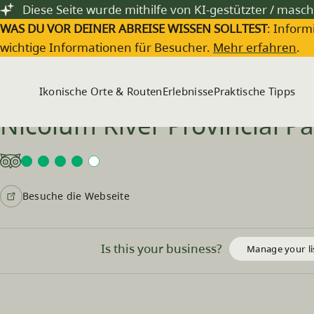
Zum Hauptinhalt springen
Diese Seite wurde mithilfe von KI-gestützter / masch
WAS DU VOR DEINER ABREISE WISSEN SOLLTEST
: Inform
wichtige Informationen für Besucher.
Mehr erfahren
.
Ikonische Orte & Routen
Erlebnisse
Praktische Tipps
Nicolum River Provincial Pa
Besuche die Webseite
Is this your business?
Manage your li