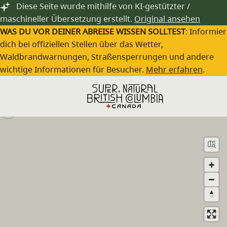
Zum Hauptinhalt springen
Diese Seite wurde mithilfe von KI-gestützter /
maschineller Übersetzung erstellt.
Original ansehen
WAS DU VOR DEINER ABREISE WISSEN SOLLTEST
: Informie
dich bei offiziellen Stellen über das Wetter,
Waldbrandwarnungen, Straßensperrungen und andere
Nisga’a Memorial Lava Bed Park
wichtige Informationen für Besucher.
Mehr erfahren
.
Besuche die Webseite