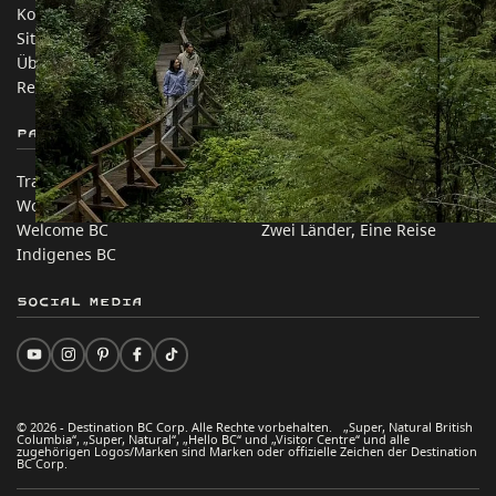
Kontakt
Reisebranche
Sitemap
Medien
Über uns
Unternehmen
Rechtliches & Richtlinien
简体中文 – China
Partnerseiten
Auf dieser Website
Trade & Invest BC
Reisevorschläge
Work BC
Praktische Tipps
Welcome BC
Zwei Länder, Eine Reise
Indigenes BC
Social Media
© 2026 - Destination BC Corp. Alle Rechte vorbehalten. „Super, Natural British
Columbia“, „Super, Natural“, „Hello BC“ und „Visitor Centre“ und alle
zugehörigen Logos/Marken sind Marken oder offizielle Zeichen der Destination
BC Corp.