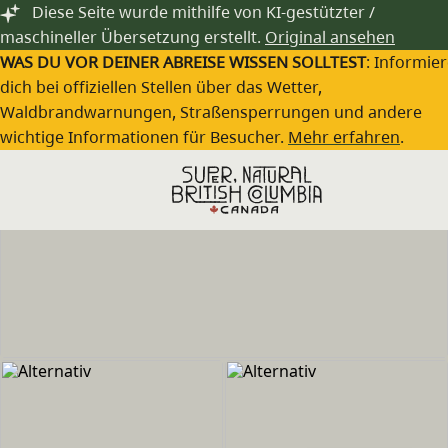
Zum Hauptinhalt springen
Diese Seite wurde mithilfe von KI-gestützter /
maschineller Übersetzung erstellt.
Original ansehen
WAS DU VOR DEINER ABREISE WISSEN SOLLTEST
: Informie
dich bei offiziellen Stellen über das Wetter,
Waldbrandwarnungen, Straßensperrungen und andere
wichtige Informationen für Besucher.
Mehr erfahren
.