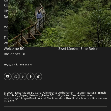
Kontakt
Reisebranche
Sitemap
Medien
Über uns
Unternehmen
Rechtliches & Richtlinien
简体中文 – China
Partnerseiten
Auf dieser Website
Trade & Invest BC
Reisevorschläge
Work BC
Praktische Tipps
Welcome BC
Zwei Länder, Eine Reise
Indigenes BC
Social Media
© 2026 - Destination BC Corp. Alle Rechte vorbehalten. „Super, Natural British
Columbia“, „Super, Natural“, „Hello BC“ und „Visitor Centre“ und alle
zugehörigen Logos/Marken sind Marken oder offizielle Zeichen der Destination
BC Corp.