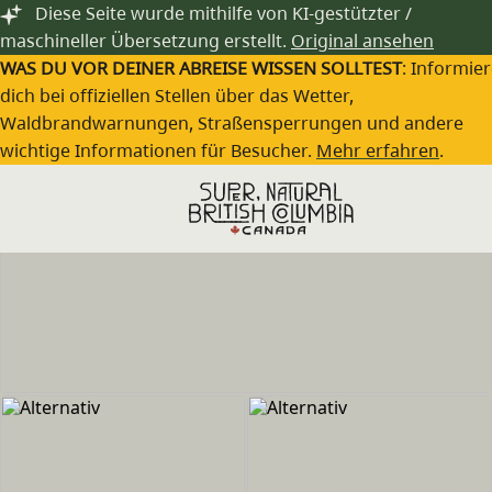
Zum Hauptinhalt springen
Diese Seite wurde mithilfe von KI-gestützter /
maschineller Übersetzung erstellt.
Original ansehen
WAS DU VOR DEINER ABREISE WISSEN SOLLTEST
: Informie
dich bei offiziellen Stellen über das Wetter,
Waldbrandwarnungen, Straßensperrungen und andere
wichtige Informationen für Besucher.
Mehr erfahren
.