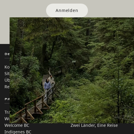
Anmelden
Destination BC
Unsere Websites
Kontakt
Reisebranche
Sitemap
Medien
Über uns
Unternehmen
Rechtliches & Richtlinien
简体中文 – China
Partnerseiten
Auf dieser Website
Trade & Invest BC
Reisevorschläge
Work BC
Praktische Tipps
Welcome BC
Zwei Länder, Eine Reise
Indigenes BC