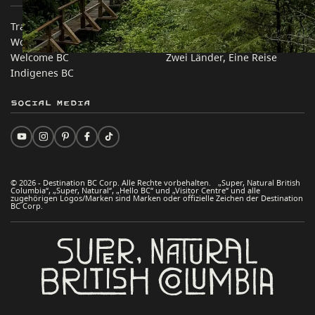
Trade & Invest BC
Reisevorschläge
Work BC
Praktische Tipps
Welcome BC
Zwei Länder, Eine Reise
Indigenes BC
Social Media
© 2026 - Destination BC Corp. Alle Rechte vorbehalten. „Super, Natural British
Columbia“, „Super, Natural“, „Hello BC“ und „Visitor Centre“ und alle
zugehörigen Logos/Marken sind Marken oder offizielle Zeichen der Destination
BC Corp.