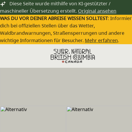
Zum Hauptinhalt springen
Diese Seite wurde mithilfe von KI-gestützter /
maschineller Übersetzung erstellt.
Original ansehen
WAS DU VOR DEINER ABREISE WISSEN SOLLTEST
: Informie
dich bei offiziellen Stellen über das Wetter,
Waldbrandwarnungen, Straßensperrungen und andere
wichtige Informationen für Besucher.
Mehr erfahren
.