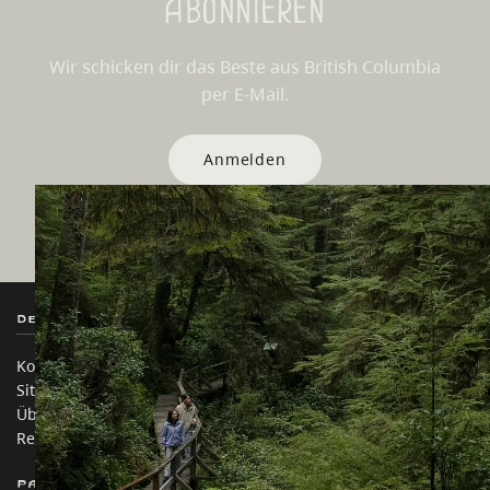
Abonnieren
Wir schicken dir das Beste aus British Columbia
per E-Mail.
Anmelden
Destination BC
Unsere Websites
Kontakt
Reisebranche
Sitemap
Medien
Über uns
Unternehmen
Rechtliches & Richtlinien
简体中文 – China
Partnerseiten
Auf dieser Website