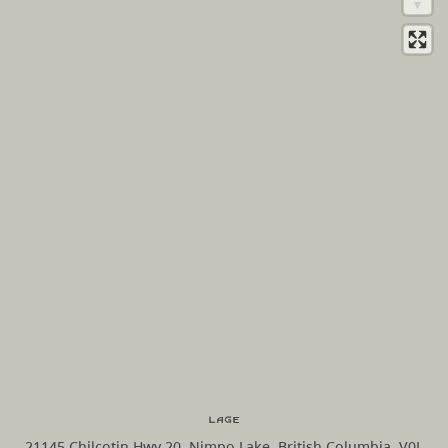
Lage
21145 Chilcotin Hwy 20, Nimpo Lake, British Columbia, V0L