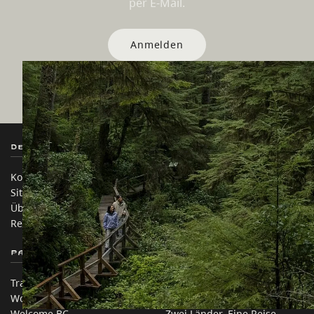
per E-Mail.
Anmelden
Destination BC
Unsere Websites
Kontakt
Reisebranche
Sitemap
Medien
Über uns
Unternehmen
Rechtliches & Richtlinien
简体中文 – China
Partnerseiten
Auf dieser Website
Trade & Invest BC
Reisevorschläge
Work BC
Praktische Tipps
Welcome BC
Zwei Länder, Eine Reise