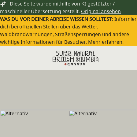
Zum Hauptinhalt springen
Diese Seite wurde mithilfe von KI-gestützter /
maschineller Übersetzung erstellt.
Original ansehen
WAS DU VOR DEINER ABREISE WISSEN SOLLTEST
: Informie
dich bei offiziellen Stellen über das Wetter,
Waldbrandwarnungen, Straßensperrungen und andere
wichtige Informationen für Besucher.
Mehr erfahren
.