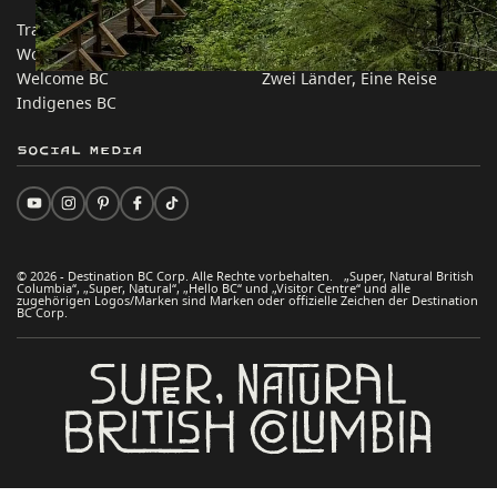
Trade & Invest BC
Reisevorschläge
Work BC
Praktische Tipps
Welcome BC
Zwei Länder, Eine Reise
Indigenes BC
Social Media
© 2026 - Destination BC Corp. Alle Rechte vorbehalten. „Super, Natural British
Columbia“, „Super, Natural“, „Hello BC“ und „Visitor Centre“ und alle
zugehörigen Logos/Marken sind Marken oder offizielle Zeichen der Destination
BC Corp.