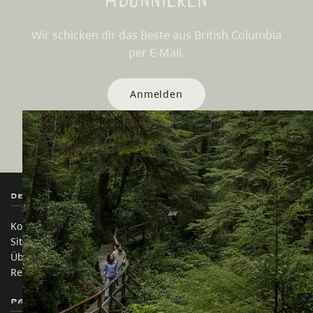
Wir schicken dir das Beste aus British Columbia
per E-Mail.
Anmelden
Destination BC
Unsere Websites
Kontakt
Reisebranche
Sitemap
Medien
Über uns
Unternehmen
Rechtliches & Richtlinien
简体中文 – China
Partnerseiten
Auf dieser Website