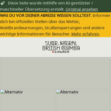
Zum Hauptinhalt springen
Diese Seite wurde mithilfe von KI-gestützter /
maschineller Übersetzung erstellt.
Original ansehen
WAS DU VOR DEINER ABREISE WISSEN SOLLTEST
: Informie
dich bei offiziellen Stellen über das Wetter,
Waldbrandwarnungen, Straßensperrungen und andere
wichtige Informationen für Besucher.
Mehr erfahren
.