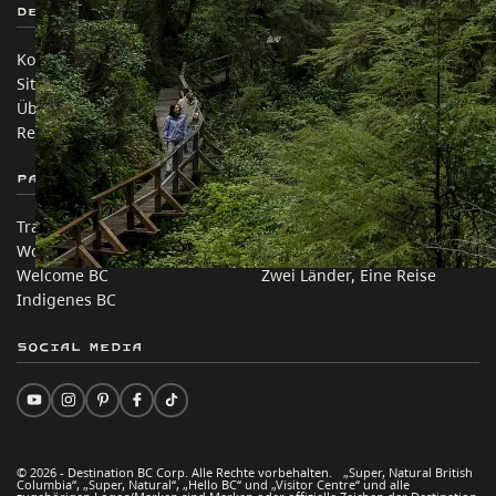
Destination BC
Unsere Websites
Kontakt
Reisebranche
Sitemap
Medien
Über uns
Unternehmen
Rechtliches & Richtlinien
简体中文 – China
Partnerseiten
Auf dieser Website
Trade & Invest BC
Reisevorschläge
Work BC
Praktische Tipps
Welcome BC
Zwei Länder, Eine Reise
Indigenes BC
Social Media
© 2026 - Destination BC Corp. Alle Rechte vorbehalten. „Super, Natural British
Columbia“, „Super, Natural“, „Hello BC“ und „Visitor Centre“ und alle