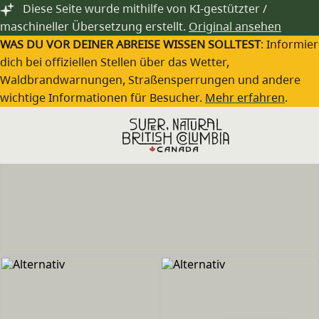
Zum Hauptinhalt springen
Diese Seite wurde mithilfe von KI-gestützter /
maschineller Übersetzung erstellt.
Original ansehen
WAS DU VOR DEINER ABREISE WISSEN SOLLTEST
: Informie
dich bei offiziellen Stellen über das Wetter,
Waldbrandwarnungen, Straßensperrungen und andere
wichtige Informationen für Besucher.
Mehr erfahren
.