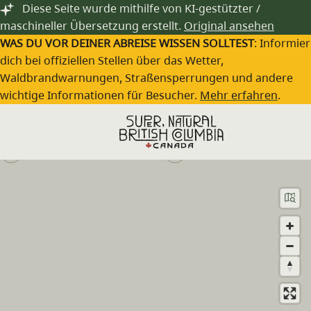
Zum Hauptinhalt springen
Diese Seite wurde mithilfe von KI-gestützter /
maschineller Übersetzung erstellt.
Original ansehen
WAS DU VOR DEINER ABREISE WISSEN SOLLTEST
: Informie
dich bei offiziellen Stellen über das Wetter,
Waldbrandwarnungen, Straßensperrungen und andere
Rust Wine
wichtige Informationen für Besucher.
Mehr erfahren
.
Besuche die Webseite
(250) 498-3276