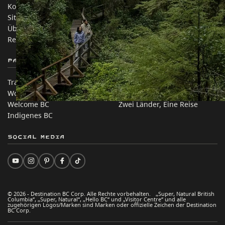
Kontakt
Reisebranche
Sitemap
Medien
Über uns
Unternehmen
Rechtliches & Richtlinien
简体中文 – China
Partnerseiten
Auf dieser Website
Trade & Invest BC
Reisevorschläge
Work BC
Praktische Tipps
Welcome BC
Zwei Länder, Eine Reise
Indigenes BC
Social Media
© 2026 - Destination BC Corp. Alle Rechte vorbehalten. „Super, Natural British
Columbia“, „Super, Natural“, „Hello BC“ und „Visitor Centre“ und alle
zugehörigen Logos/Marken sind Marken oder offizielle Zeichen der Destination
BC Corp.