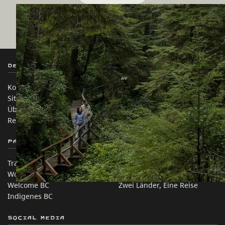
Destination BC
Unsere Websites
Kontakt
Reisebranche
Sitemap
Medien
Über uns
Unternehmen
Rechtliches & Richtlinien
简体中文 – China
Partnerseiten
Auf dieser Website
Trade & Invest BC
Reisevorschläge
Work BC
Praktische Tipps
Welcome BC
Zwei Länder, Eine Reise
Indigenes BC
Social Media