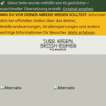
Zum Hauptinhalt springen
Diese Seite wurde mithilfe von KI-gestützter /
maschineller Übersetzung erstellt.
Original ansehen
WAS DU VOR DEINER ABREISE WISSEN SOLLTEST
: Informie
dich bei offiziellen Stellen über das Wetter,
Waldbrandwarnungen, Straßensperrungen und andere
wichtige Informationen für Besucher.
Mehr erfahren
.