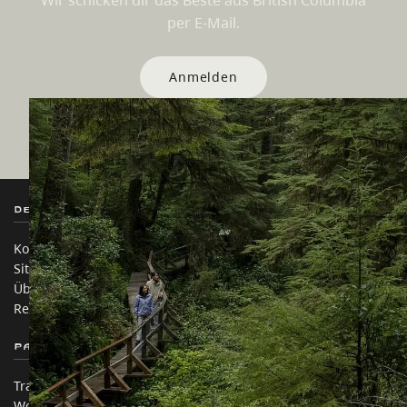
Wir schicken dir das Beste aus British Columbia
per E-Mail.
Anmelden
Destination BC
Unsere Websites
Kontakt
Reisebranche
Sitemap
Medien
Über uns
Unternehmen
Rechtliches & Richtlinien
简体中文 – China
Partnerseiten
Auf dieser Website
Trade & Invest BC
Reisevorschläge
Work BC
Praktische Tipps