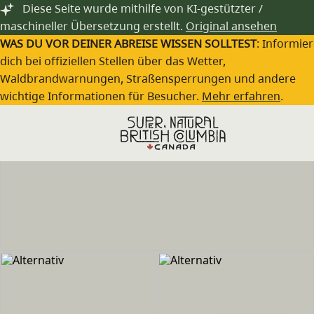
Zum Hauptinhalt springen
Diese Seite wurde mithilfe von KI-gestützter /
maschineller Übersetzung erstellt.
Original ansehen
WAS DU VOR DEINER ABREISE WISSEN SOLLTEST
: Informie
dich bei offiziellen Stellen über das Wetter,
Waldbrandwarnungen, Straßensperrungen und andere
wichtige Informationen für Besucher.
Mehr erfahren
.