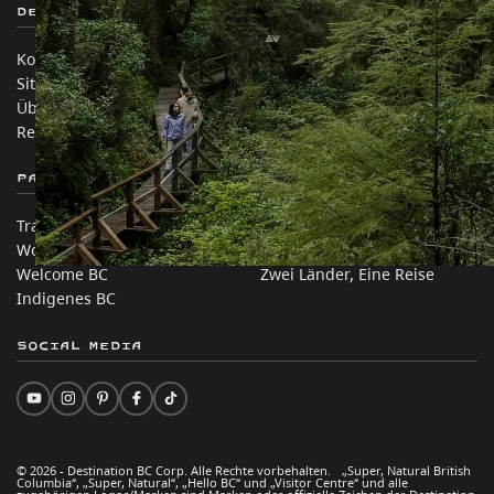
Destination BC
Unsere Websites
Kontakt
Reisebranche
Sitemap
Medien
Über uns
Unternehmen
Rechtliches & Richtlinien
简体中文 – China
Partnerseiten
Auf dieser Website
Trade & Invest BC
Reisevorschläge
Work BC
Praktische Tipps
Welcome BC
Zwei Länder, Eine Reise
Indigenes BC
Social Media
© 2026 - Destination BC Corp. Alle Rechte vorbehalten. „Super, Natural British
Columbia“, „Super, Natural“, „Hello BC“ und „Visitor Centre“ und alle