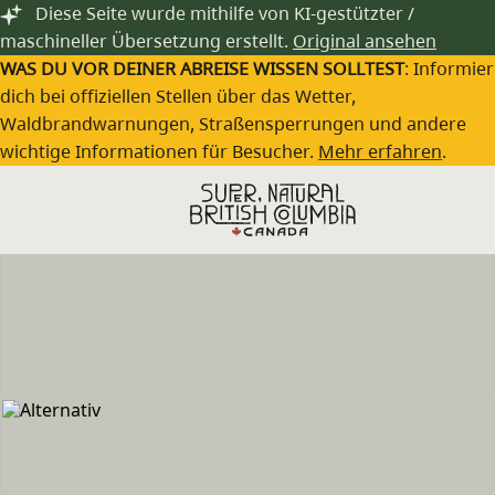
Zum Hauptinhalt springen
Diese Seite wurde mithilfe von KI-gestützter /
maschineller Übersetzung erstellt.
Original ansehen
WAS DU VOR DEINER ABREISE WISSEN SOLLTEST
: Informie
dich bei offiziellen Stellen über das Wetter,
Waldbrandwarnungen, Straßensperrungen und andere
wichtige Informationen für Besucher.
Mehr erfahren
.