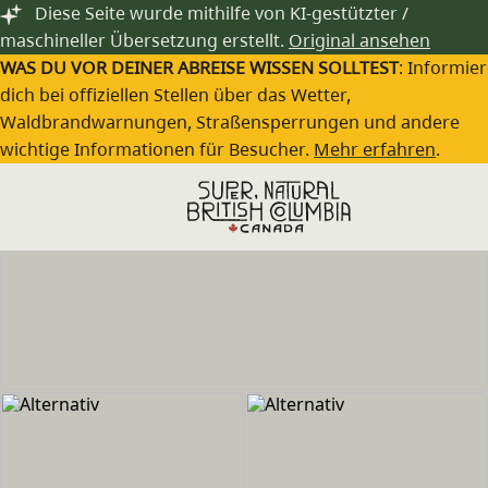
Zum Hauptinhalt springen
Diese Seite wurde mithilfe von KI-gestützter /
maschineller Übersetzung erstellt.
Original ansehen
WAS DU VOR DEINER ABREISE WISSEN SOLLTEST
: Informie
dich bei offiziellen Stellen über das Wetter,
Waldbrandwarnungen, Straßensperrungen und andere
wichtige Informationen für Besucher.
Mehr erfahren
.