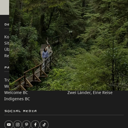
Destination BC
Unsere Websites
Kontakt
Reisebranche
Sitemap
Medien
Über uns
Unternehmen
Rechtliches & Richtlinien
简体中文 – China
Partnerseiten
Auf dieser Website
Trade & Invest BC
Reisevorschläge
Work BC
Praktische Tipps
Welcome BC
Zwei Länder, Eine Reise
Indigenes BC
Social Media