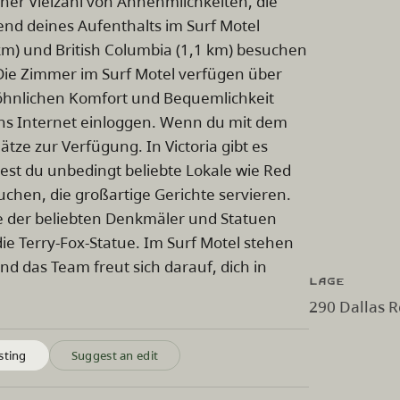
iner Vielzahl von Annehmlichkeiten, die
end deines Aufenthalts im Surf Motel
km) und British Columbia (1,1 km) besuchen
 Die Zimmer im Surf Motel verfügen über
öhnlichen Komfort und Bequemlichkeit
ins Internet einloggen. Wenn du mit dem
ätze zur Verfügung. In Victoria gibt es
ltest du unbedingt beliebte Lokale wie Red
uchen, die großartige Gerichte servieren.
ge der beliebten Denkmäler und Statuen
ie Terry-Fox-Statue. Im Surf Motel stehen
nd das Team freut sich darauf, dich in
Lage
290 Dallas R
sting
Suggest an edit