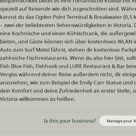
Bequemlichkeit bietet es eine romantische Kulisse mit e
speziell auf Reisende wie dich zugeschnitten sind. Währ
kannst du das Ogden Point Terminal & Breakwater (0,5 
– zwei der beliebtesten Sehenswürdigkeiten in Victoria.
eine Kochnische und einen Kühlschrank, die außergew
bieten, und Gäste können sich über kostenloses WLAN 
Auto zum Surf Motel fährst, stehen dir kostenlose Parkpl
zahlreiche Fischrestaurants. Wenn du also hier bist, sol
Fish Blue Fish, Fishhook und LURE Restaurant & Bar bes
Vergiss während deiner Reise außerdem nicht, dir eini
anzusehen, wie zum Beispiel die Emily-Carr-Statue und d
dein Komfort und deine Zufriedenheit an erster Stelle, u
Victoria willkommen zu heißen.
Is this your business?
Manage your li