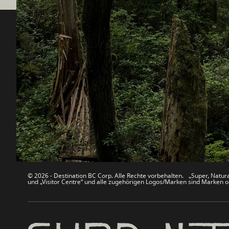
Destination BC
Unsere 
Kontakt
Reisebran
Sitemap
Medien
Über uns
Unterneh
Rechtliches & Richtlinien
简体中
© 2026 - Destination BC Corp. Alle Rechte vorbehalten. „Super, Natural
und „Visitor Centre“ und alle zugehörigen Logos/Marken sind Marken od