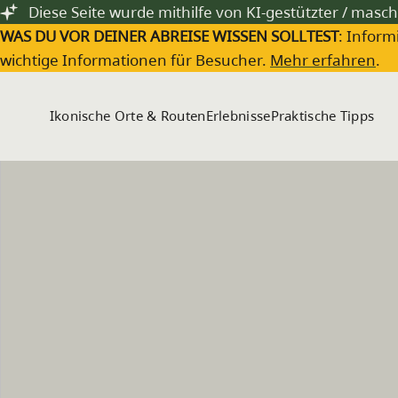
Zum Hauptinhalt springen
Diese Seite wurde mithilfe von KI-gestützter / masch
WAS DU VOR DEINER ABREISE WISSEN SOLLTEST
: Inform
wichtige Informationen für Besucher.
Mehr erfahren
.
Ikonische Orte & Routen
Erlebnisse
Praktische Tipps