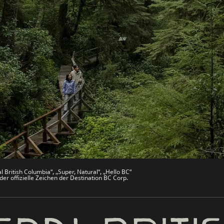
Websites
Partnerseiten
che
Trade & Invest BC
Work BC
men
Welcome BC
文 – China
Indigenes BC
 British Columbia“, „Super, Natural“, „Hello BC“
er offizielle Zeichen der Destination BC Corp.