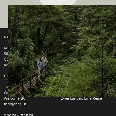
Destination BC
Unsere Websites
Kontakt
Reisebranche
Sitemap
Medien
Über uns
Unternehmen
Rechtliches & Richtlinien
简体中文 – China
Partnerseiten
Auf dieser Website
Trade & Invest BC
Reisevorschläge
Work BC
Praktische Tipps
Welcome BC
Zwei Länder, Eine Reise
Indigenes BC
Social Media