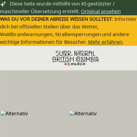
Zum Hauptinhalt springen
Diese Seite wurde mithilfe von KI-gestützter /
maschineller Übersetzung erstellt.
Original ansehen
WAS DU VOR DEINER ABREISE WISSEN SOLLTEST
: Informie
dich bei offiziellen Stellen über das Wetter,
Waldbrandwarnungen, Straßensperrungen und andere
wichtige Informationen für Besucher.
Mehr erfahren
.