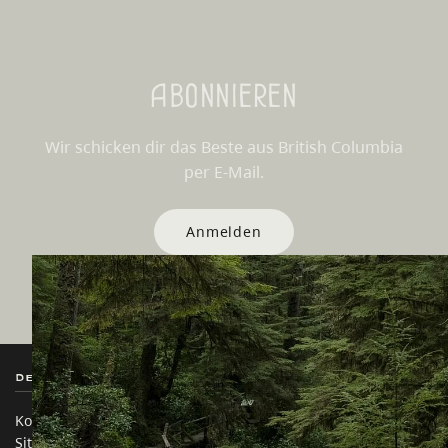
Abonnieren
Wir schicken dir das Beste aus British Columbia
per E-Mail.
Anmelden
Destination BC
Unsere Websites
Kontakt
Reisebranche
Sitemap
Medien