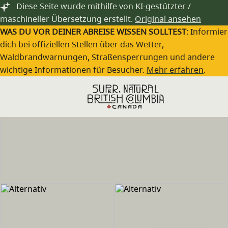
Zum Hauptinhalt springen
Diese Seite wurde mithilfe von KI-gestützter /
maschineller Übersetzung erstellt.
Original ansehen
WAS DU VOR DEINER ABREISE WISSEN SOLLTEST
: Informie
dich bei offiziellen Stellen über das Wetter,
Waldbrandwarnungen, Straßensperrungen und andere
wichtige Informationen für Besucher.
Mehr erfahren
.