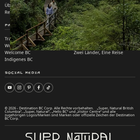
Über uns
Unternehmen
Rechtliches & Richtlinien
简体中文 – China
Partnerseiten
Auf dieser Website
Trade & Invest BC
Reisevorschläge
Work BC
Praktische Tipps
Welcome BC
Zwei Länder, Eine Reise
Indigenes BC
Social Media
© 2026 - Destination BC Corp. Alle Rechte vorbehalten. „Super, Natural British
Columbia“, „Super, Natural“, „Hello BC“ und „Visitor Centre“ und alle
zugehörigen Logos/Marken sind Marken oder offizielle Zeichen der Destination
BC Corp.