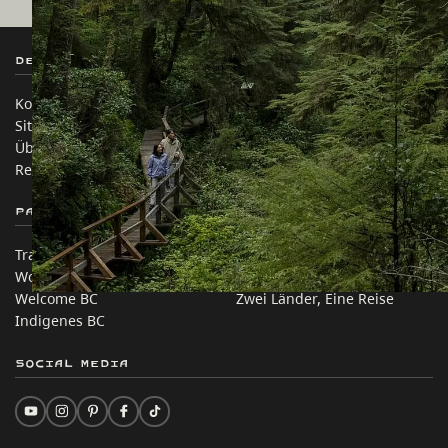
Destination BC
Unsere Websites
Kontakt
Reisebranche
Sitemap
Medien
Über uns
Unternehmen
Rechtliches & Richtlinien
简体中文 – China
Partnerseiten
Auf dieser Website
Trade & Invest BC
Reisevorschläge
Work BC
Praktische Tipps
Welcome BC
Zwei Länder, Eine Reise
Indigenes BC
Social Media