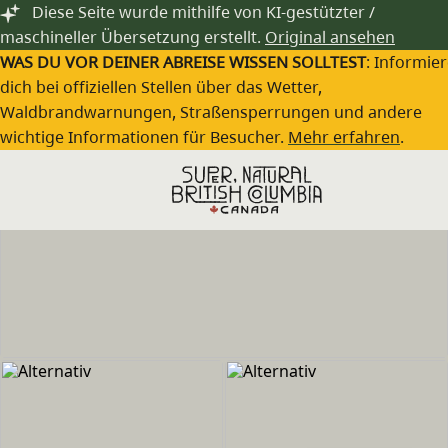
Zum Hauptinhalt springen
Diese Seite wurde mithilfe von KI-gestützter /
maschineller Übersetzung erstellt.
Original ansehen
WAS DU VOR DEINER ABREISE WISSEN SOLLTEST
: Informie
dich bei offiziellen Stellen über das Wetter,
Waldbrandwarnungen, Straßensperrungen und andere
wichtige Informationen für Besucher.
Mehr erfahren
.