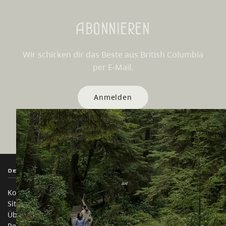
Abonnieren
Wir schicken dir das Beste aus British Columbia
per E-Mail.
Anmelden
Destination BC
Unsere Websites
Kontakt
Reisebranche
Sitemap
Medien
Über uns
Unternehmen
Rechtliches & Richtlinien
简体中文 – China