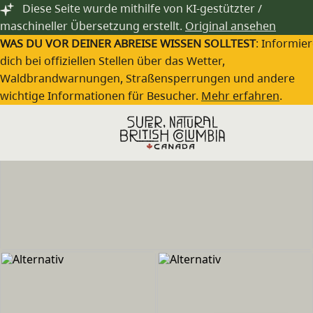
Zum Hauptinhalt springen
Diese Seite wurde mithilfe von KI-gestützter /
maschineller Übersetzung erstellt.
Original ansehen
WAS DU VOR DEINER ABREISE WISSEN SOLLTEST
: Informie
dich bei offiziellen Stellen über das Wetter,
Waldbrandwarnungen, Straßensperrungen und andere
wichtige Informationen für Besucher.
Mehr erfahren
.