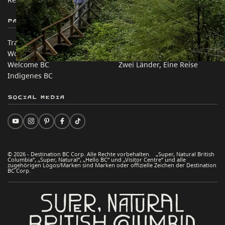
Partnerseiten
Auf dieser Website
Trade & Invest BC
Reisevorschläge
Work BC
Praktische Tipps
Welcome BC
Zwei Länder, Eine Reise
Indigenes BC
Social Media
© 2026 - Destination BC Corp. Alle Rechte vorbehalten. „Super, Natural British
Columbia“, „Super, Natural“, „Hello BC“ und „Visitor Centre“ und alle
zugehörigen Logos/Marken sind Marken oder offizielle Zeichen der Destination
BC Corp.