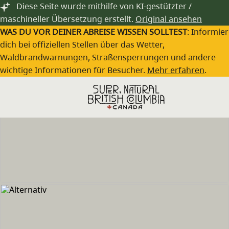
Zum Hauptinhalt springen
Diese Seite wurde mithilfe von KI-gestützter /
maschineller Übersetzung erstellt.
Original ansehen
WAS DU VOR DEINER ABREISE WISSEN SOLLTEST
: Informie
dich bei offiziellen Stellen über das Wetter,
Waldbrandwarnungen, Straßensperrungen und andere
wichtige Informationen für Besucher.
Mehr erfahren
.