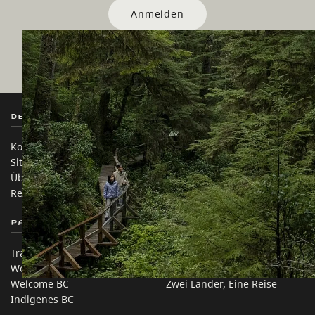
Anmelden
Destination BC
Unsere Websites
Kontakt
Reisebranche
Sitemap
Medien
Über uns
Unternehmen
Rechtliches & Richtlinien
简体中文 – China
Partnerseiten
Auf dieser Website
Trade & Invest BC
Reisevorschläge
Work BC
Praktische Tipps
Welcome BC
Zwei Länder, Eine Reise
Indigenes BC