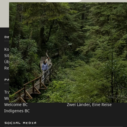
Destination BC
Unsere Websites
Kontakt
Reisebranche
Sitemap
Medien
Über uns
Unternehmen
Rechtliches & Richtlinien
简体中文 – China
Partnerseiten
Auf dieser Website
Trade & Invest BC
Reisevorschläge
Work BC
Praktische Tipps
Welcome BC
Zwei Länder, Eine Reise
Indigenes BC
Social Media