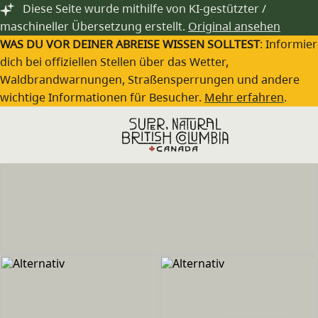
Zum Hauptinhalt springen
Diese Seite wurde mithilfe von KI-gestützter /
maschineller Übersetzung erstellt.
Original ansehen
WAS DU VOR DEINER ABREISE WISSEN SOLLTEST
: Informie
dich bei offiziellen Stellen über das Wetter,
Waldbrandwarnungen, Straßensperrungen und andere
wichtige Informationen für Besucher.
Mehr erfahren
.