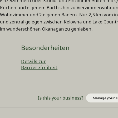
Einzelzimmern über Studio- und Einzimmer-Suiten mit Q
Küchen und eigenem Bad bis hin zu Vierzimmerwohnung
Wohnzimmer und 2 eigenen Bädern. Nur 2,5 km vom int
und zentral gelegen zwischen Kelowna und Lake Country
im wunderschönen Okanagan zu genießen.
Besonderheiten
Details zur
Barrierefreiheit
Is this your business?
Manage your li