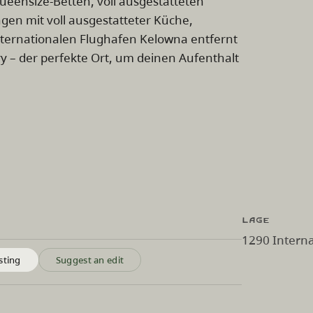
ueensize-Betten, voll ausgestatteten
en mit voll ausgestatteter Küche,
ernationalen Flughafen Kelowna entfernt
 – der perfekte Ort, um deinen Aufenthalt
Lage
1290 Intern
sting
Suggest an edit