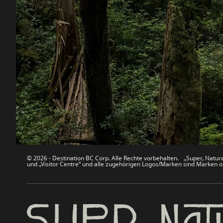
Destination BC
Unsere 
Kontakt
Reisebran
Sitemap
Medien
Über uns
Unterneh
Rechtliches & Richtlinien
简体中
© 2026 - Destination BC Corp. Alle Rechte vorbehalten. „Super, Natural
und „Visitor Centre“ und alle zugehörigen Logos/Marken sind Marken od