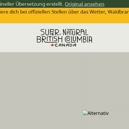
ineller Übersetzung erstellt.
Original ansehen
iere dich bei offiziellen Stellen über das Wetter, Wa