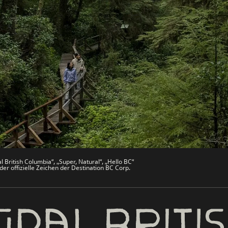
Websites
Partnerseiten
che
Trade & Invest BC
Work BC
men
Welcome BC
文 – China
Indigenes BC
 British Columbia“, „Super, Natural“, „Hello BC“
er offizielle Zeichen der Destination BC Corp.