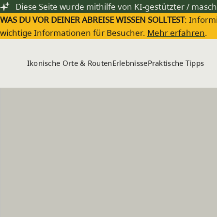
Zum Hauptinhalt springen
Diese Seite wurde mithilfe von KI-gestützter / masch
WAS DU VOR DEINER ABREISE WISSEN SOLLTEST
: Inform
wichtige Informationen für Besucher.
Mehr erfahren
.
Ikonische Orte & Routen
Erlebnisse
Praktische Tipps