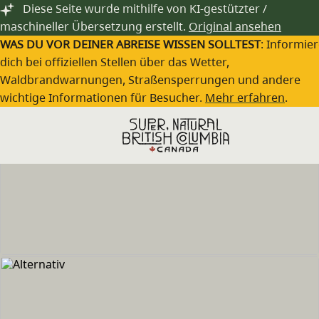
Zum Hauptinhalt springen
Diese Seite wurde mithilfe von KI-gestützter /
maschineller Übersetzung erstellt.
Original ansehen
WAS DU VOR DEINER ABREISE WISSEN SOLLTEST
: Informie
dich bei offiziellen Stellen über das Wetter,
Waldbrandwarnungen, Straßensperrungen und andere
wichtige Informationen für Besucher.
Mehr erfahren
.