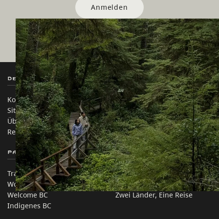
Anmelden
Destination BC
Unsere Websites
Kontakt
Reisebranche
Sitemap
Medien
Über uns
Unternehmen
Rechtliches & Richtlinien
简体中文 – China
Partnerseiten
Auf dieser Website
Trade & Invest BC
Reisevorschläge
Work BC
Praktische Tipps
Welcome BC
Zwei Länder, Eine Reise
Indigenes BC