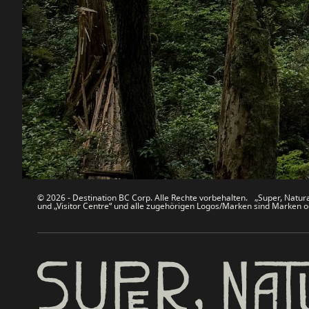
Destination BC
Unsere 
Kontakt
Reisebran
Sitemap
Medien
Über uns
Unterneh
Rechtliches & Richtlinien
简体中
© 2026 - Destination BC Corp. Alle Rechte vorbehalten. „Super, Natural
und „Visitor Centre“ und alle zugehörigen Logos/Marken sind Marken od