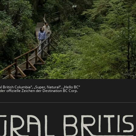
Websites
Partnerseiten
che
Trade & Invest BC
Work BC
men
Welcome BC
文 – China
Indigenes BC
 British Columbia“, „Super, Natural“, „Hello BC“
er offizielle Zeichen der Destination BC Corp.