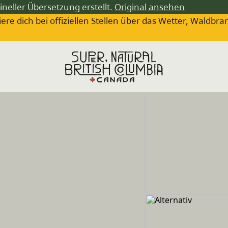
ineller Übersetzung erstellt.
Original ansehen
iere dich bei offiziellen Stellen über das Wetter, Wa