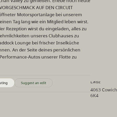
chan Valley zu genießen. Erlebe noch heute
NEN VORGESCHMACK AUF DEN CIRCUIT
eöffneter Motorsportanlage bei unserem
inen Tag lang wie ein Mitglied leben wirst.
r Rezeption wirst du eingeladen, alles zu
nehmlichkeiten unseres Clubhauses zu
addock Lounge bei frischer Inselküche
nnen. An der Seite deines persönlichen
n Performance-Autos unserer Flotte zu
Lage
sting
Suggest an edit
4063 Cowich
6K4