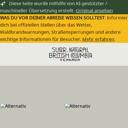
Zum Hauptinhalt springen
Diese Seite wurde mithilfe von KI-gestützter /
maschineller Übersetzung erstellt.
Original ansehen
WAS DU VOR DEINER ABREISE WISSEN SOLLTEST
: Informie
dich bei offiziellen Stellen über das Wetter,
Waldbrandwarnungen, Straßensperrungen und andere
wichtige Informationen für Besucher.
Mehr erfahren
.