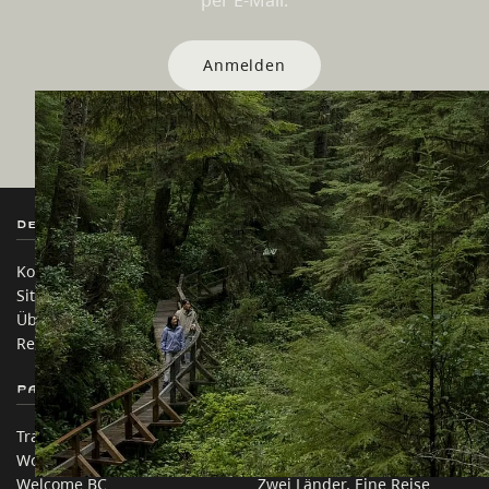
per E-Mail.
Anmelden
Destination BC
Unsere Websites
Kontakt
Reisebranche
Sitemap
Medien
Über uns
Unternehmen
Rechtliches & Richtlinien
简体中文 – China
Partnerseiten
Auf dieser Website
Trade & Invest BC
Reisevorschläge
Work BC
Praktische Tipps
Welcome BC
Zwei Länder, Eine Reise