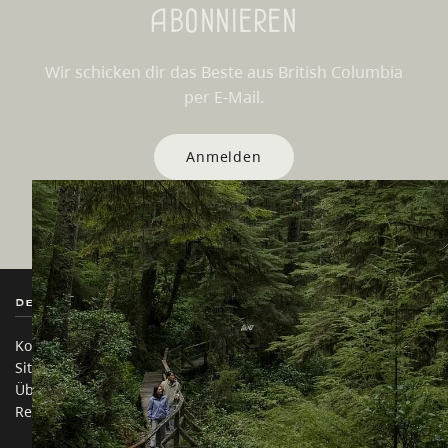
Abonnieren
Wir schicken dir das Beste aus British Columbia
per E-Mail.
Anmelden
Destination BC
Unsere Websites
Kontakt
Reisebranche
Sitemap
Medien
Über uns
Unternehmen
Rechtliches & Richtlinien
简体中文 – China