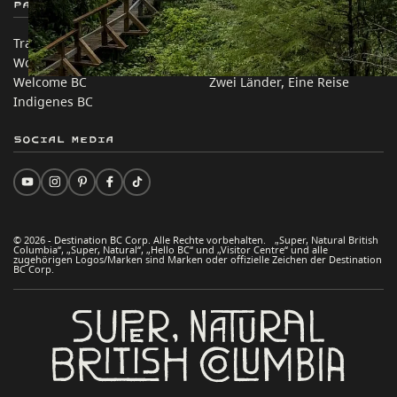
Partnerseiten
Auf dieser Website
Trade & Invest BC
Reisevorschläge
Work BC
Praktische Tipps
Welcome BC
Zwei Länder, Eine Reise
Indigenes BC
Social Media
© 2026 - Destination BC Corp. Alle Rechte vorbehalten. „Super, Natural British
Columbia“, „Super, Natural“, „Hello BC“ und „Visitor Centre“ und alle
zugehörigen Logos/Marken sind Marken oder offizielle Zeichen der Destination
BC Corp.