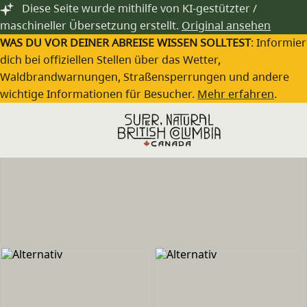
Zum Hauptinhalt springen
Diese Seite wurde mithilfe von KI-gestützter /
maschineller Übersetzung erstellt.
Original ansehen
WAS DU VOR DEINER ABREISE WISSEN SOLLTEST
: Informie
dich bei offiziellen Stellen über das Wetter,
Waldbrandwarnungen, Straßensperrungen und andere
wichtige Informationen für Besucher.
Mehr erfahren
.