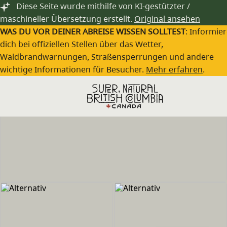
Zum Hauptinhalt springen
Diese Seite wurde mithilfe von KI-gestützter /
maschineller Übersetzung erstellt.
Original ansehen
WAS DU VOR DEINER ABREISE WISSEN SOLLTEST
: Informie
dich bei offiziellen Stellen über das Wetter,
Waldbrandwarnungen, Straßensperrungen und andere
wichtige Informationen für Besucher.
Mehr erfahren
.