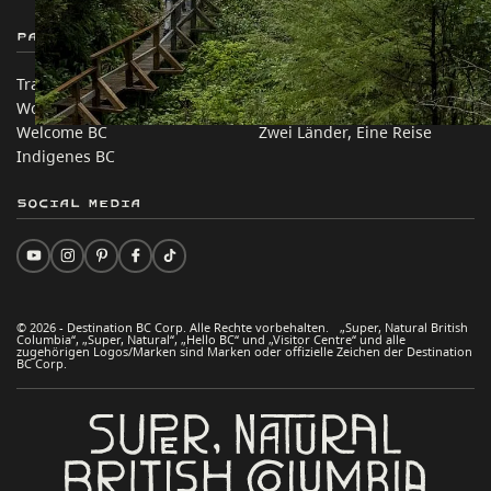
Partnerseiten
Auf dieser Website
Trade & Invest BC
Reisevorschläge
Work BC
Praktische Tipps
Welcome BC
Zwei Länder, Eine Reise
Indigenes BC
Social Media
© 2026 - Destination BC Corp. Alle Rechte vorbehalten. „Super, Natural British
Columbia“, „Super, Natural“, „Hello BC“ und „Visitor Centre“ und alle
zugehörigen Logos/Marken sind Marken oder offizielle Zeichen der Destination
BC Corp.