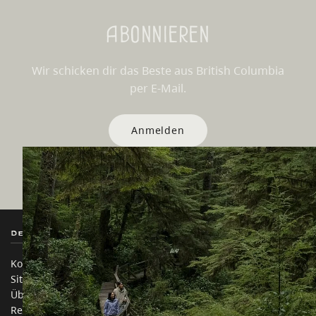
Abonnieren
Wir schicken dir das Beste aus British Columbia
per E-Mail.
Anmelden
Destination BC
Unsere Websites
Kontakt
Reisebranche
Sitemap
Medien
Über uns
Unternehmen
Rechtliches & Richtlinien
简体中文 – China