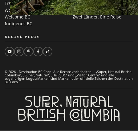
Trade & Invest BC
Reisevorschläge
Work BC
Praktische Tipps
Welcome BC
Zwei Länder, Eine Reise
Indigenes BC
Social Media
© 2026 - Destination BC Corp. Alle Rechte vorbehalten. „Super, Natural British
Columbia“, „Super, Natural“, „Hello BC“ und „Visitor Centre“ und alle
zugehörigen Logos/Marken sind Marken oder offizielle Zeichen der Destination
BC Corp.