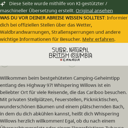
Zum Hauptinhalt springen
Diese Seite wurde mithilfe von KI-gestützter /
maschineller Übersetzung erstellt.
Original ansehen
WAS DU VOR DEINER ABREISE WISSEN SOLLTEST
: Informie
dich bei offiziellen Stellen über das Wetter,
Waldbrandwarnungen, Straßensperrungen und andere
Whispering Willows Campsite
wichtige Informationen für Besucher.
Mehr erfahren
.
Besuche die Webseite
(250) 989-2323
Willkommen beim bestgehüteten Camping-Geheimtipp
entlang des Highway 97! Whispering Willows ist ein
beliebter Ort für viele Reisende, die das Cariboo besuchen.
Mit privaten Stellplätzen, Feuerstellen, Picknicktischen,
wunderschönen Bäumen und einem plätschernden Bach,
in dem du dich abkühlen kannst, heißt dich Whispering
Willows herzlich willkommen! Egal, ob du nach einem
Übernachtungsplatz oder einem längerfristigen Zuhause