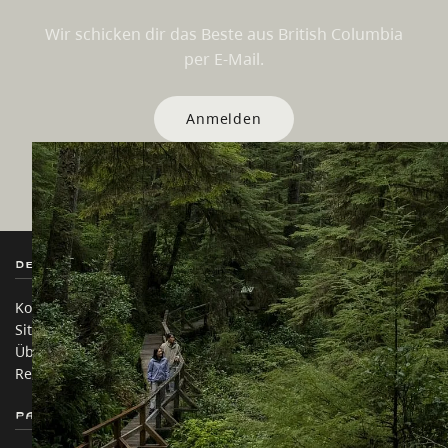
Wir schicken dir das Beste aus British Columbia
per E-Mail.
Anmelden
Destination BC
Unsere Websites
Kontakt
Reisebranche
Sitemap
Medien
Über uns
Unternehmen
Rechtliches & Richtlinien
简体中文 – China
Partnerseiten
Auf dieser Website