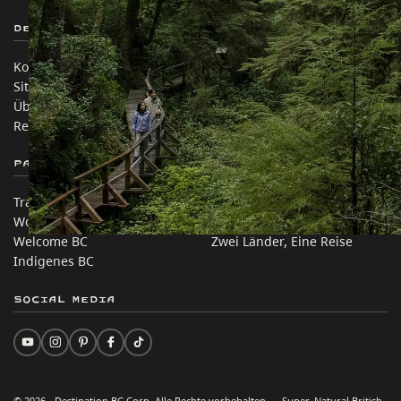
Destination BC
Unsere Websites
Kontakt
Reisebranche
Sitemap
Medien
Über uns
Unternehmen
Rechtliches & Richtlinien
简体中文 – China
Partnerseiten
Auf dieser Website
Trade & Invest BC
Reisevorschläge
Work BC
Praktische Tipps
Welcome BC
Zwei Länder, Eine Reise
Indigenes BC
Social Media
© 2026 - Destination BC Corp. Alle Rechte vorbehalten. „Super, Natural British