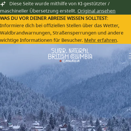
5 Tipps für einen 48-
Zum Hauptinhalt springen
Diese Seite wurde mithilfe von KI-gestützter /
maschineller Übersetzung erstellt.
Original ansehen
Stunden-Aufenthalt in
WAS DU VOR DEINER ABREISE WISSEN SOLLTEST
:
Kamloops diesen Winter
Informiere dich bei offiziellen Stellen über das Wetter,
Waldbrandwarnungen, Straßensperrungen und andere
Destination British Columbia | 13. November 2023
Von:
wichtige Informationen für Besucher.
Mehr erfahren
.