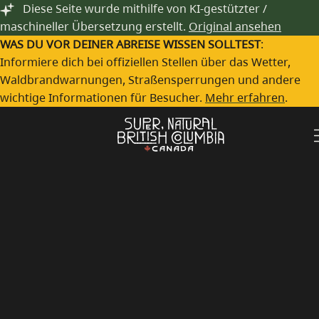
Zum Hauptinhalt springen
Diese Seite wurde mithilfe von KI-gestützter /
Rainforest to Rockies
maschineller Übersetzung erstellt.
Original ansehen
Erlebe Rainforest to Rockies
WAS DU VOR DEINER ABREISE WISSEN SOLLTEST
:
Informiere dich bei offiziellen Stellen über das Wetter,
Alles, was British Columbia berühmt macht, in einer
Waldbrandwarnungen, Straßensperrungen und andere
unvergesslichen Reise.
wichtige Informationen für Besucher.
Mehr erfahren
.