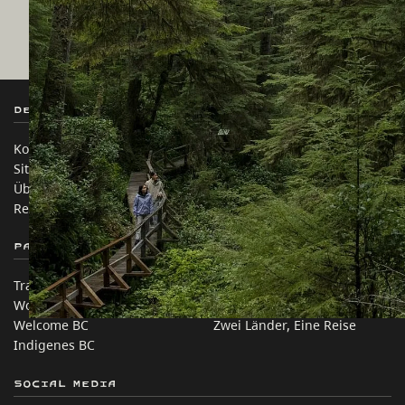
Destination BC
Unsere Websites
Kontakt
Reisebranche
Sitemap
Medien
Über uns
Unternehmen
Rechtliches & Richtlinien
简体中文 – China
Partnerseiten
Auf dieser Website
Trade & Invest BC
Reisevorschläge
Work BC
Praktische Tipps
Welcome BC
Zwei Länder, Eine Reise
Indigenes BC
Social Media