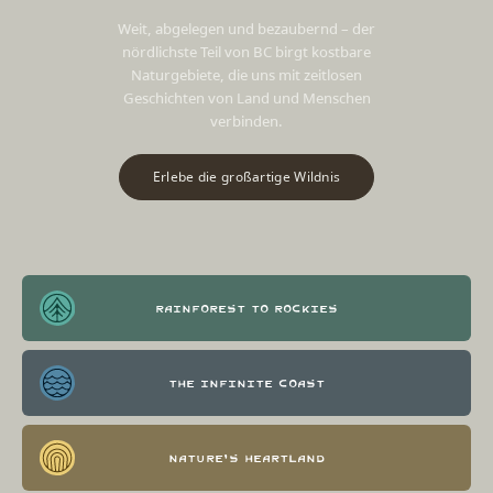
Weit, abgelegen und bezaubernd – der
nördlichste Teil von BC birgt kostbare
Naturgebiete, die uns mit zeitlosen
Geschichten von Land und Menschen
verbinden.
Erlebe die großartige Wildnis
Rainforest to Rockies
The Infinite Coast
Nature's Heartland