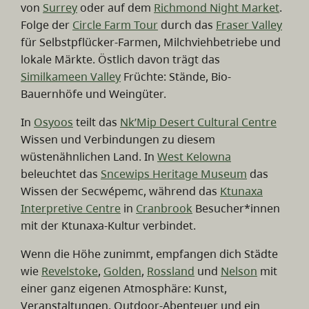
von
Surrey
oder auf dem
Richmond Night Market
.
Folge der
Circle Farm Tour
durch das
Fraser Valley
für Selbstpflücker-Farmen, Milchviehbetriebe und
lokale Märkte. Östlich davon trägt das
Similkameen Valley
Früchte: Stände, Bio-
Bauernhöfe und Weingüter.
In
Osyoos
teilt das
Nk’Mip Desert Cultural Centre
Wissen und Verbindungen zu diesem
wüstenähnlichen Land. In
West Kelowna
beleuchtet das
Sncewips Heritage Museum
das
Wissen der Secwépemc, während das
Ktunaxa
Interpretive Centre
in
Cranbrook
Besucher*innen
mit der Ktunaxa-Kultur verbindet.
Wenn die Höhe zunimmt, empfangen dich Städte
wie
Revelstoke
,
Golden
,
Rossland
und
Nelson
mit
einer ganz eigenen Atmosphäre: Kunst,
Veranstaltungen, Outdoor-Abenteuer und ein