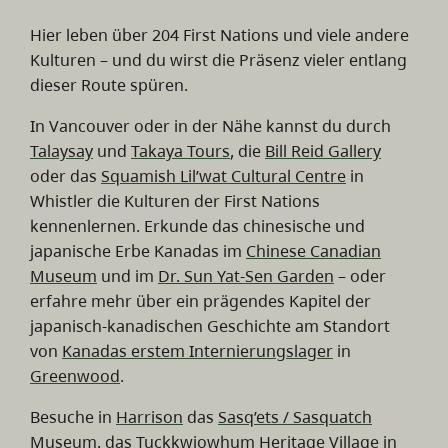
Hier leben über 204 First Nations und viele andere
Kulturen – und du wirst die Präsenz vieler entlang
dieser Route spüren.
In Vancouver oder in der Nähe kannst du durch
Talaysay
und
Takaya Tours
, die
Bill Reid Gallery
oder das
Squamish Lil’wat Cultural Centre
in
Whistler die Kulturen der First Nations
kennenlernen. Erkunde das chinesische und
japanische Erbe Kanadas im
Chinese Canadian
Museum
und im
Dr. Sun Yat-Sen Garden
– oder
erfahre mehr über ein prägendes Kapitel der
japanisch-kanadischen Geschichte am Standort
von
Kanadas erstem Internierungslager
in
Greenwood
.
Besuche in
Harrison
das
Sasq’ets / Sasquatch
Museum
, das
Tuckkwiowhum Heritage Village
in