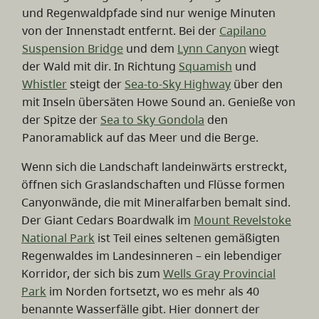
und Regenwaldpfade sind nur wenige Minuten
von der Innenstadt entfernt. Bei der
Capilano
Suspension Bridge
und dem
Lynn Canyon
wiegt
der Wald mit dir. In Richtung
Squamish
und
Whistler
steigt der
Sea-to-Sky Highway
über den
mit Inseln übersäten Howe Sound an. Genieße von
der Spitze der
Sea to Sky Gondola
den
Panoramablick auf das Meer und die Berge.
Wenn sich die Landschaft landeinwärts erstreckt,
öffnen sich Graslandschaften und Flüsse formen
Canyonwände, die mit Mineralfarben bemalt sind.
Der Giant Cedars Boardwalk im
Mount Revelstoke
National Park
ist Teil eines seltenen gemäßigten
Regenwaldes im Landesinneren – ein lebendiger
Korridor, der sich bis zum
Wells Gray Provincial
Park
im Norden fortsetzt, wo es mehr als 40
benannte Wasserfälle gibt. Hier donnert der