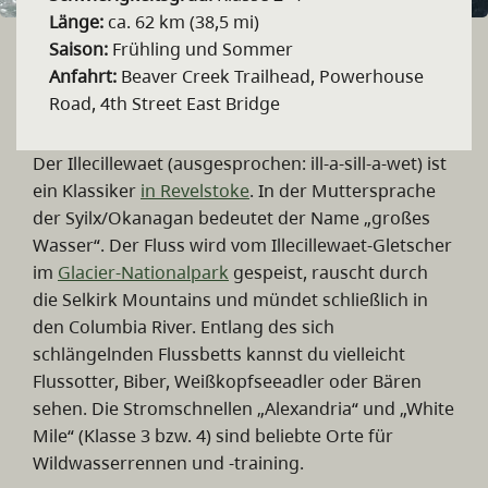
Länge:
ca. 62 km (38,5 mi)
Saison:
Frühling und Sommer
Anfahrt:
Beaver Creek Trailhead, Powerhouse
Road, 4th Street East Bridge
Der Illecillewaet (ausgesprochen: ill-a-sill-a-wet) ist
ein Klassiker
in Revelstoke
. In der Muttersprache
der Syilx/Okanagan bedeutet der Name „großes
Wasser“. Der Fluss wird vom Illecillewaet-Gletscher
im
Glacier-Nationalpark
gespeist, rauscht durch
die Selkirk Mountains und mündet schließlich in
den Columbia River. Entlang des sich
schlängelnden Flussbetts kannst du vielleicht
Flussotter, Biber, Weißkopfseeadler oder Bären
sehen. Die Stromschnellen „Alexandria“ und „White
Mile“ (Klasse 3 bzw. 4) sind beliebte Orte für
Wildwasserrennen und -training.