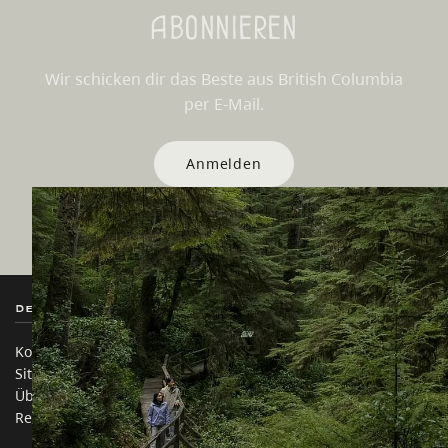
Abonnieren
Wir schicken dir das Beste aus British Columbia
per E-Mail.
Anmelden
Destination BC
Unsere Websites
Kontakt
Reisebranche
Sitemap
Medien
Über uns
Unternehmen
Rechtliches & Richtlinien
简体中文 – China