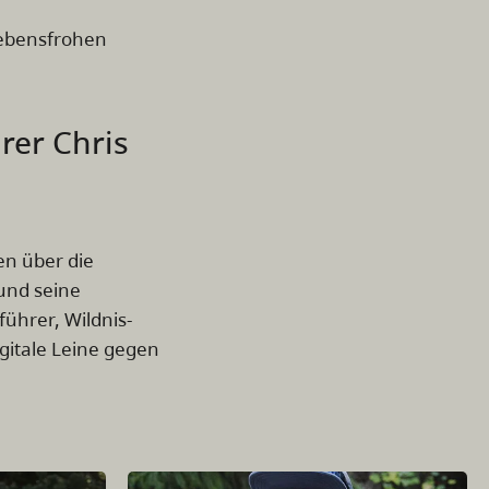
lebensfrohen
rer Chris
en über die
 und seine
führer, Wildnis-
digitale Leine gegen