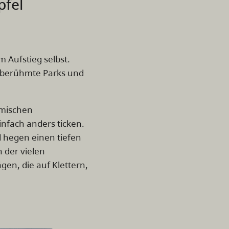
pfel
m Aufstieg selbst.
ltberühmte Parks und
eimischen
infach anders ticken.
d hegen einen tiefen
 der vielen
en, die auf Klettern,