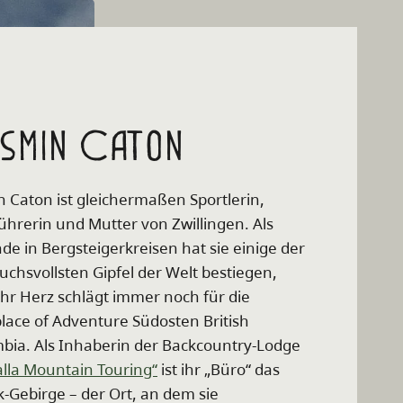
smin Caton
n Caton ist gleichermaßen Sportlerin,
ührerin und Mutter von Zwillingen. Als
de in Bergsteigerkreisen hat sie einige der
uchsvollsten Gipfel der Welt bestiegen,
ihr Herz schlägt immer noch für die
place of Adventure Südosten British
bia. Als Inhaberin der Backcountry-Lodge
alla Mountain Touring“
ist ihr „Büro“ das
rk-Gebirge – der Ort, an dem sie