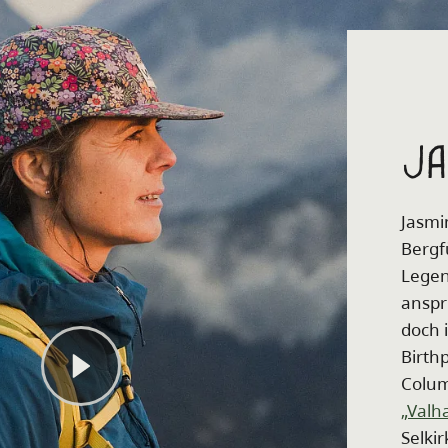
Ja
Jasmi
Bergf
Legen
anspr
doch 
Birth
Colum
„Valh
Selki