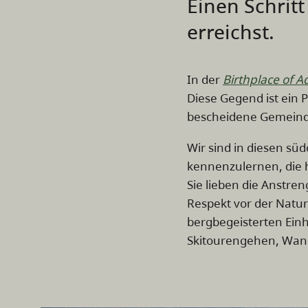
Einen Schrit
erreichst.
In der
Birthplace of 
Diese Gegend ist ein 
bescheidene Gemeinde
Wir sind in diesen süd
kennenzulernen, die hi
Sie lieben die Anstre
Respekt vor der Natur
bergbegeisterten Einh
Skitourengehen, Wand