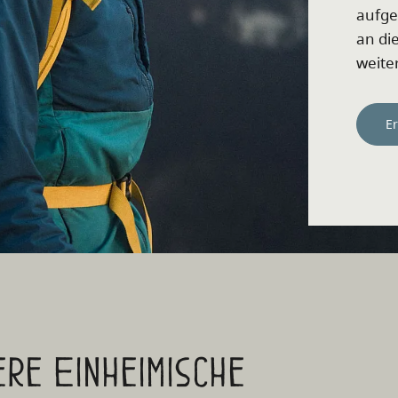
aufgew
an di
weiter
E
ere Einheimische