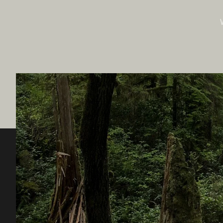
Destination BC
Unsere 
Kontakt
Reisebran
Sitemap
Medien
Über uns
Unterneh