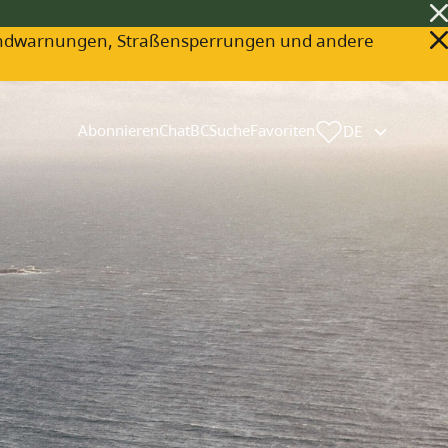
ldbrandwarnungen, Straßensperrungen und andere
Abonnieren
ChatBC
Suche
Favoriten