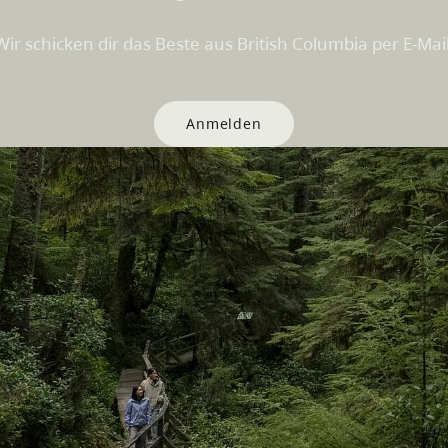
Wir schicken dir das Beste aus British Columbia per E-Mail
Anmelden
Websites
Partnerseiten
che
Trade & Invest BC
Work BC
men
Welcome BC